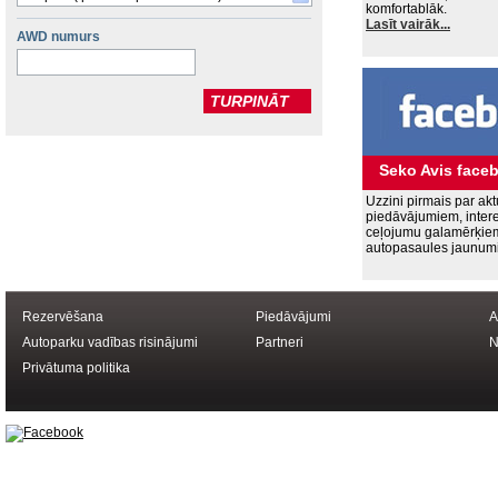
komfortablāk.
Lasīt vairāk...
AWD numurs
Seko Avis face
Uzzini pirmais par ak
piedāvājumiem, inter
ceļojumu galamērķie
autopasaules jaunum
Rezervēšana
Piedāvājumi
A
Autoparku vadības risinājumi
Partneri
N
Privātuma politika