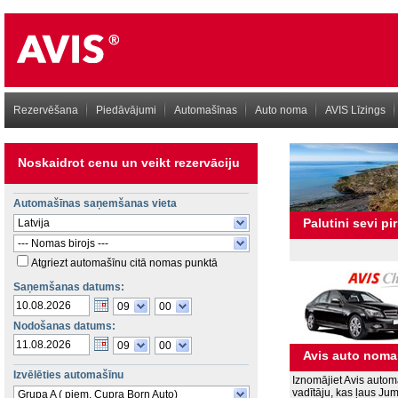
Rezervēšana
Piedāvājumi
Automašīnas
Auto noma
AVIS Līzings
Noskaidrot cenu un veikt rezervāciju
Automašīnas saņemšanas vieta
Palutini sevi pi
Latvija
--- Nomas birojs ---
Atgriezt automašīnu citā nomas punktā
Saņemšanas datums:
09
00
Nodošanas datums:
09
00
Avis auto noma 
Izvēlēties automašīnu
Iznomājiet Avis autom
vadītāju, kas ļaus Ju
Grupa A ( piem. Cupra Born Auto)