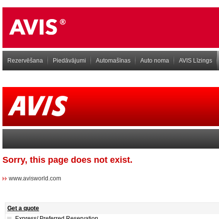
Rezervēšana
Piedāvājumi
Automašīnas
Auto noma
AVIS Līzings