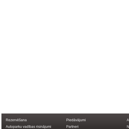
Rezervēšana
Piedāvājumi
A
Autoparku vadības risinājumi
Partneri
N