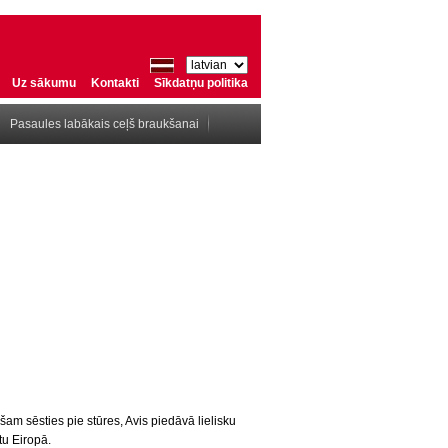
Uz sākumu
Kontakti
Sīkdatņu politika
Pasaules labākais ceļš braukšanai
am sēsties pie stūres, Avis piedāvā lielisku
tu Eiropā.