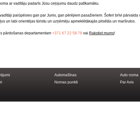
noma ar vadītāju padarīs Jūsu ceļojumu daudz patīkamāku.
adītāji parūpēsies gan par Jums, gan pērējiem pasažieriem. Šoferi brīvi pārvalda 
eļus un labi orientējas tūristu un uzņēmēju apmeklētākajās pilsētās un maršrutos.
vis pārdošanas departamentam
+371 67 22 58 76
vai
Rakstiet mums
!
vājumi
Automašīnas
Auto noma
ri
Nomas punkti
Par Avis