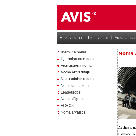
Rezervēšana
Piedāvājumi
Automašīna
Īstermiņa noma
Noma a
Ilgtermiņa auto noma
Vienvirziena noma
Noma ar vadītāju
Mikroautobusu noma
Nomas noteikumi
Leaseurope
Nomas līgums
ECRCS
Noma ārvalstīs
Ja Jums na
risinājumu