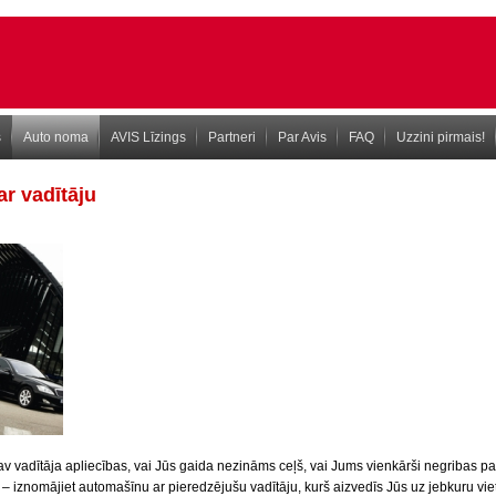
s
Auto noma
AVIS Līzings
Partneri
Par Avis
FAQ
Uzzini pirmais!
r vadītāju
v vadītāja apliecības, vai Jūs gaida nezināms ceļš, vai Jums vienkārši negribas paš
 – iznomājiet automašīnu ar pieredzējušu vadītāju, kurš aizvedīs Jūs uz jebkuru vie