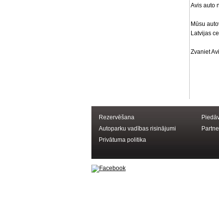
Avis auto 
Mūsu autov
Latvijas c
Zvaniet A
Rezervēšana
Piedā
Autoparku vadības risinājumi
Partne
Privātuma politika