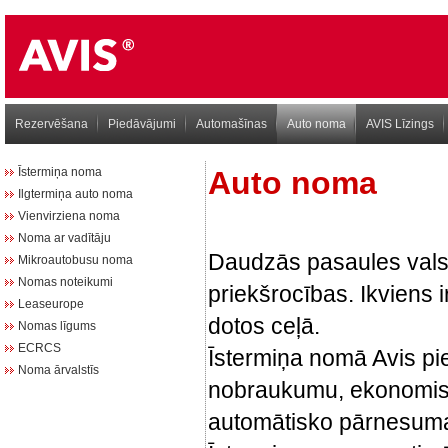
Rezervēšana
Piedāvājumi
Automašīnas
Auto noma
AVIS Līzings
Īstermiņa noma
Auto noma
Ilgtermiņa auto noma
Vienvirziena noma
Noma ar vadītāju
Daudzās pasaules valst
Mikroautobusu noma
Nomas noteikumi
priekšrocības. Ikviens 
Leaseurope
dotos ceļā.
Nomas līgums
ECRCS
Īstermiņa nomā Avis pi
Noma ārvalstīs
nobraukumu, ekonomisko
automātisko pārnesuma