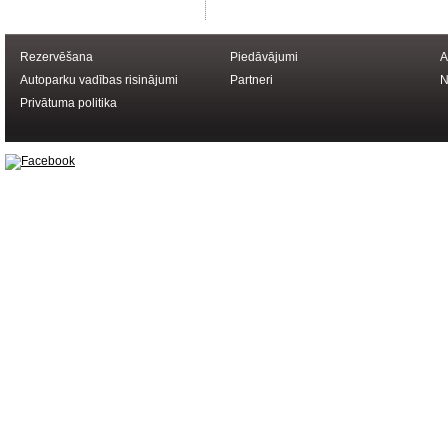
Rezervēšana
Piedāvājumi
A
Autoparku vadības risinājumi
Partneri
N
Privātuma politika