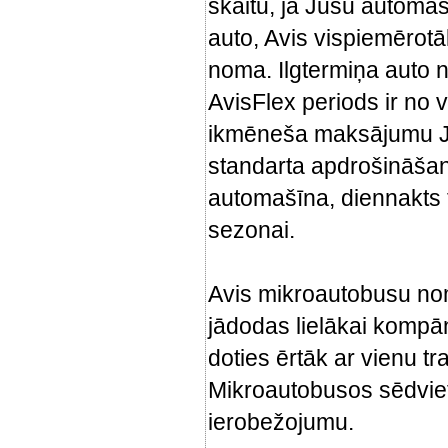
skaitu, ja Jūsu automaš
auto, Avis vispiemērotā
noma. Ilgtermiņa auto 
AvisFlex periods ir no 
ikmēneša maksājumu Ju
standarta apdrošināša
automašīna, diennakts t
sezonai.
Avis mikroautobusu noma
jādodas lielākai kompāni
doties ērtāk ar vienu t
Mikroautobusos sēdviet
ierobežojumu.