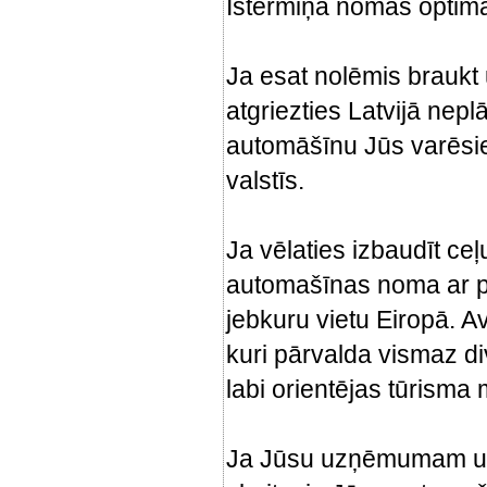
Īstermiņa nomas optimāl
Ja esat nolēmis braukt 
atgriezties Latvijā nepl
automāšīnu Jūs varēsie
valstīs.
Ja vēlaties izbaudīt ceļ
automašīnas noma ar pi
jebkuru vietu Eiropā. Avi
kuri pārvalda vismaz di
labi orientējas tūrism
Ja Jūsu uzņēmumam uz l