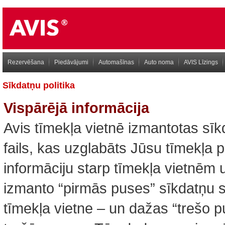
Rezervēšana
Piedāvājumi
Automašīnas
Auto noma
AVIS Līzings
Sīkdatņu politika
Vispārējā informācija
Avis tīmekļa vietnē izmantotas sī
fails, kas uzglabāts Jūsu tīmekļa 
informāciju starp tīmekļa vietnēm
izmanto “pirmās puses” sīkdatņu s
tīmekļa vietne – un dažas “trešo 