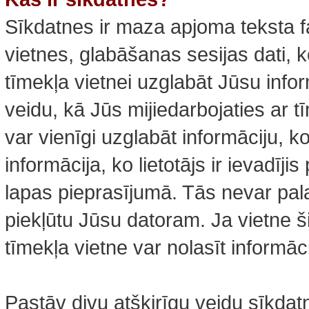
Sīkdatnes ir maza apjoma teksta f
vietnes, glabāšanas sesijas dati, k
tīmekļa vietnei uzglabāt Jūsu info
veidu, kā Jūs mijiedarbojaties ar t
var vienīgi uzglabāt informāciju, k
informācija, ko lietotājs ir ievadīj
lapas pieprasījumā. Tās nevar pala
piekļūtu Jūsu datoram. Ja vietne ši
tīmekļa vietne var nolasīt informāci
Pastāv divu atšķirīgu veidu sīkdat