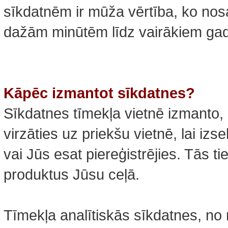
sīkdatnēm ir mūža vērtība, ko nosa
dažām minūtēm līdz vairākiem ga
Kāpēc izmantot sīkdatnes?
Sīkdatnes tīmekļa vietnē izmanto, 
virzāties uz priekšu vietnē, lai iz
vai Jūs esat piereģistrējies. Tās ti
produktus Jūsu ceļā.
Tīmekļa analītiskās sīkdatnes, n