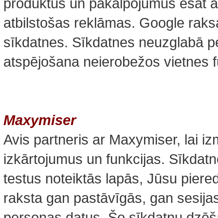
produktus un pakalpojumus esat apl
atbilstošas reklāmas. Google raks
sīkdatnes. Sīkdatnes neuzglabā p
atspējošana neierobežos vietnes fu
Maxymiser
Avis partneris ar Maxymiser, lai i
izkārtojumus un funkcijas. Sīkdat
testus noteiktās lapās, Jūsu piere
raksta gan pastāvīgās, gan sesija
personas datus. Šo sīkdatņu dzēš