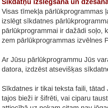
Sīkdatņu izslēgšana un dzēšan
Visas tīmekļa pārlūkprogrammas ļa
izslēgt sīkdatnes pārlūkprogrammas
pārlūkprogrammai ir dažādi soļo, kā
zem pārlūkprogrammas izvēlnes P
Ar Jūsu pārlūkprogrammu Jūs varat
datora, izdzēst atsevišķas sīkdatne
Sīkdatnes ir tikai teksta faili, tātad
tajos bieži ir šifrēti, vai ciparu taus
attiecībā uz nekam citam nav jēgas