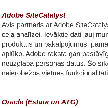
Adobe SiteCatalyst
Avis partneris ar Adobe SiteCatalys
ceļa analīzei. Ievāktie dati ļauj mu
produktus un pakalpojumus, pamatoj
aplūko. Adobe raksta gan pastāvīg
neuzglabā personas datus. Šo sīk
neierobežos vietnes funkcionalitāti
Oracle (Estara un ATG)