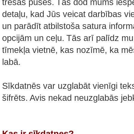
trešās puses. Tās dod mums iespēj
detaļu, kad Jūs veicat darbības vie
un parādīt atbilstoša satura inform
opcijām un ceļu. Tās arī palīdz m
tīmekļa vietnē, kas nozīmē, ka mē
labā.
Sīkdatnēs var uzglabāt vienīgi tek
šifrēts. Avis nekad neuzglabās je
Kas ir sīkdatnes?