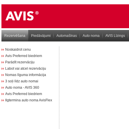
Rezervēšana
Piedāvājumi
Automašīnas
Auto noma
AVIS Līzings
Noskaidrot cenu
Avis Preferred biedriem
Parādīt rezervāciju
Labot vai atcel rezervāciju
Nomas līguma informācija
3 soļi līdz auto nomai
Auto noma - AVIS 360
Avis Preferred biedriem
Ilgtermina auto noma AvisFlex