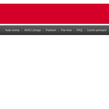
s
Auto noma
AVIS Līzings
Partneri
Par Avis
FAQ
Uzzini pirmais!