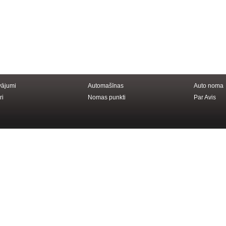
vājumi
Automašīnas
Auto noma
ri
Nomas punkti
Par Avis