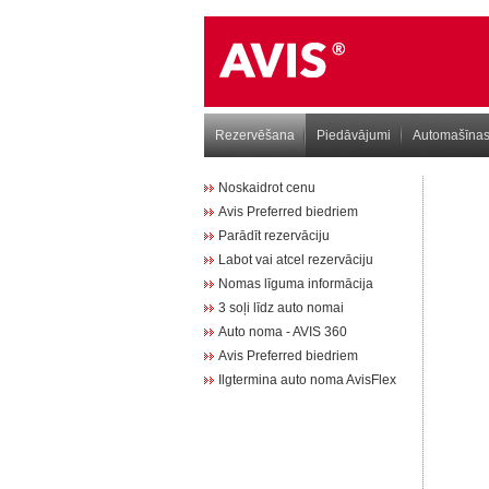
Rezervēšana
Piedāvājumi
Automašīna
Noskaidrot cenu
Avis Preferred biedriem
Parādīt rezervāciju
Labot vai atcel rezervāciju
Nomas līguma informācija
3 soļi līdz auto nomai
Auto noma - AVIS 360
Avis Preferred biedriem
Ilgtermina auto noma AvisFlex