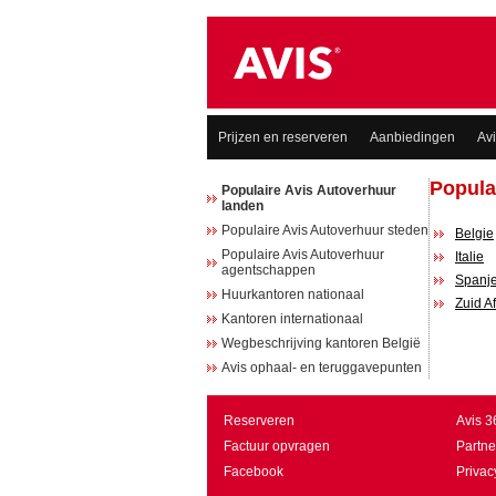
Prijzen en reserveren
Aanbiedingen
Av
Popula
Populaire Avis Autoverhuur
landen
Populaire Avis Autoverhuur steden
Belgie
Populaire Avis Autoverhuur
Italie
agentschappen
Spanj
Huurkantoren nationaal
Zuid Af
Kantoren internationaal
Wegbeschrijving kantoren België
Avis ophaal- en teruggavepunten
Reserveren
Avis 3
Factuur opvragen
Partne
Facebook
Privac