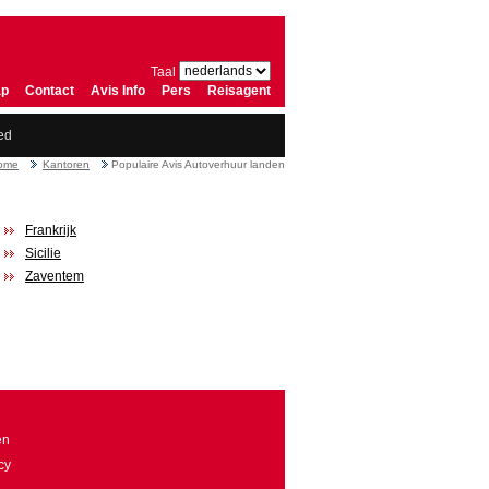
Taal
ap
Contact
Avis Info
Pers
Reisagent
ed
ome
Kantoren
Populaire Avis Autoverhuur landen
Frankrijk
Sicilie
Zaventem
en
cy