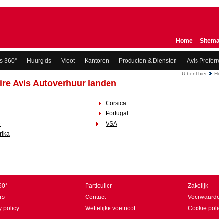
Home
Sitem
is 360°
Huurgids
Vloot
Kantoren
Producten & Diensten
Avis Preferr
U bent hier
H
ire Avis Autoverhuur landen
Corsica
Portugal
e
VSA
rika
60°
Particulier
Zakelijk
rs
Contact
Voorwaard
y policy
Wettelijke voetnoot
Cookie poli