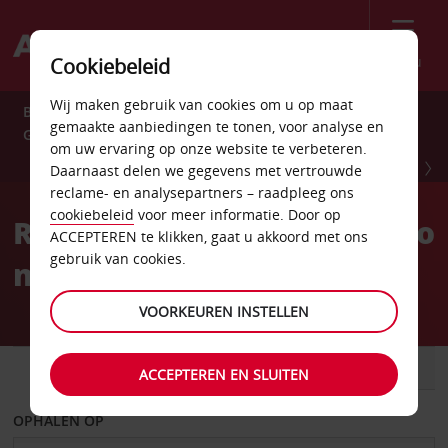
Menu
Cookiebeleid
Wij maken gebruik van cookies om u op maat
Bespaar het hele jaar 10% met Avis Preferred. Meld u nu
gemaakte aanbiedingen te tonen, voor analyse en
GRATIS aan.
om uw ervaring op onze website te verbeteren.
MELD U NU AAN
Daarnaast delen we gegevens met vertrouwde
reclame- en analysepartners – raadpleeg ons
cookiebeleid
voor meer informatie. Door op
Reserveer je Avis huurauto
ACCEPTEREN te klikken, gaat u akkoord met ons
gebruik van cookies.
met een gerust gevoel.
VOORKEUREN INSTELLEN
AUTO
BESTELWAGEN
ACCEPTEREN EN SLUITEN
OPHALEN OP