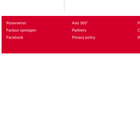
Reserveren
Avis 360°
P
Factuur opvragen
Partners
C
Facebook
Privacy policy
W