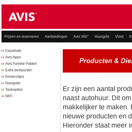
Prijzen en reserveren
Aanbiedingen
Avis 360°
Huurgids
Vloot
K
Expatriate
Avis Apps
Avis Familie Pakket
Extra bestuurder
Kinderzitjes
Navigatie
Tankopties
WiFi