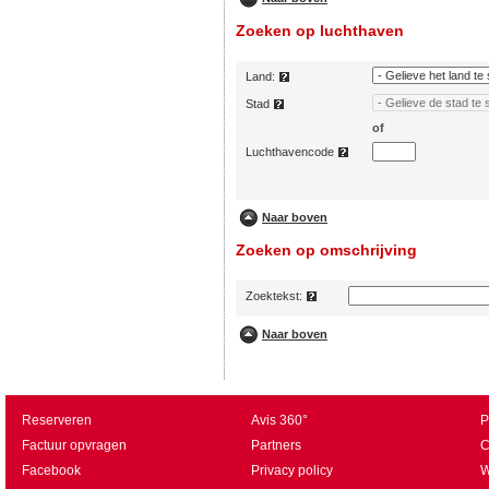
Reserveren
Avis 360°
P
Factuur opvragen
Partners
C
Facebook
Privacy policy
W