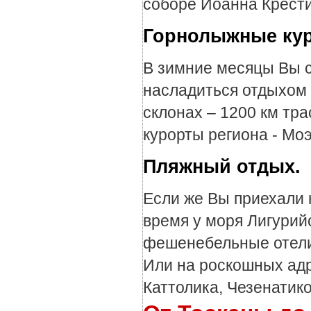
соборе Иоанна Крести
Горнолыжные ку
В зимние месяцы Вы 
насладиться отдыхом 
склонах – 1200 км тр
курорты региона - Мо
Пляжный отдых.
Если же Вы приехали 
время у моря Лигурийс
фешенебельные отели
Или на роскошных адр
Каттолика, Чезенатико