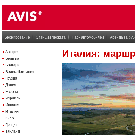
Бронирование
Станции проката
Парк автомобилей
Аренда за ру
Италия: маршр
Австрия
Бельгия
Болгария
Великобритания
Грузия
Дания
Европа
Израиль
Испания
Италия
Кипр
Греция
Таиланд