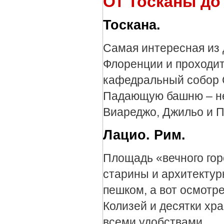
От Тосканы до
Тоскана.
Самая интересная из д
Флоренции и проходит 
кафедральный собор 
Падающую башню – не
Виареджо, Джильо и 
Лацио. Рим.
Площадь «вечного горо
старины и архитектур
пешком, а вот осмотре
Колизей и десятки хр
всеми удобствами.