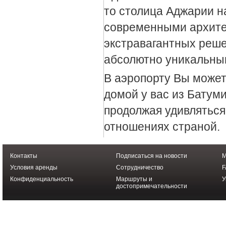
то столица Аджарии н
современными архите
экстравагантных реше
абсолютно уникальны
В аэропорту Вы может
домой у вас из Батум
продолжая удивляться
отношениях страной.
Контакты
Подписаться на новости
М
Условия аренды
Cотрудничество
F
Конфиденциальность
Маршруты и
У
достопримечательности