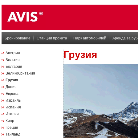
Бронирование
Станции проката
Парк автомобилей
Аренда за ру
Грузия
Австрия
Бельгия
Болгария
Великобритания
Грузия
Дания
Европа
Израиль
Испания
Италия
Кипр
Греция
Таиланд