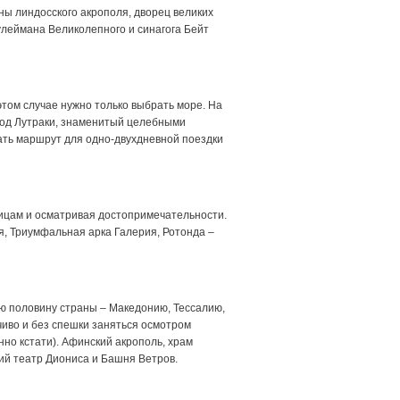
ны линдосского акрополя, дворец великих
улеймана Великолепного и синагога Бейт
этом случае нужно только выбрать море. На
ород Лутраки, знаменитый целебными
ать маршрут для одно-двухдневной поездки
лицам и осматривая достопримечательности.
, Триумфальная арка Галерия, Ротонда –
ую половину страны – Македонию, Тессалию,
чиво и без спешки заняться осмотром
нно кстати). Афинский акрополь, храм
ий театр Диониса и Башня Ветров.