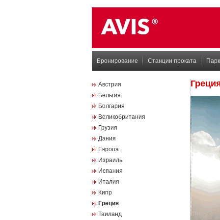
Бронирование
Станции проката
Парк
Греци
Австрия
Бельгия
Болгария
Великобритания
Грузия
Дания
Европа
Израиль
Испания
Италия
Кипр
Греция
Таиланд