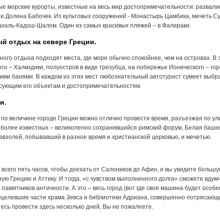
е морские курорты, известные на весь мир достопримечательности: развали
 и Долина Бабочек. Из культовых сооружений - Монастырь Цамбика, мечеть С
ахаль-Кадош-Шалом. Один из самых красивых пляжей – в Фалираки.
й отдых на севере Греции.
ного отдыха подходят места, где море обычно спокойнее, чем на островах. В 
это – Халкидики, полуостров в виде трезубца, на побережье Ионического – г
ими банями. В каждом из этих мест любознательный автотурист сумеет выбр
сующим его объектам и достопримечательностям.
и.
 по величине городе Греции можно отлично провести время, разъезжая по у
более известных – великолепно сохранившийся римский форум, Белая башня
авзолей, побывавший в разное время и христианской церковью, и мечетью.
 всего пять часов, чтобы доехать от Салоников до Афин, и вы увидите больш
ую Грецию и Аттику. И тогда, «с чувством выполненного долга» сможете вдум
 памятников античности. А это – весь город (вот где своя машина будет особе
уцелевшие части храма Зевса и библиотеки Адриана, совершенно потрясающ
есь провести здесь несколько дней, Вы не пожалеете.