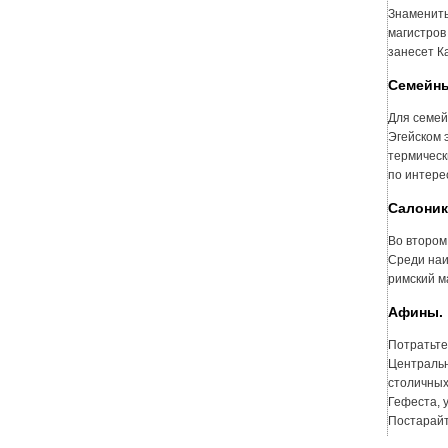
Знамениты
магистров
занесет К
Семейны
Для семей
Эгейском 
термическ
по интере
Салоник
Во втором
Среди наи
римский м
Афины.
Потратьте
Центральн
столичных
Гефеста, 
Постарайт