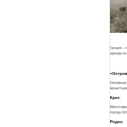
Греция – 
аренду на
«Остров
Основные 
монастырь
Крит.
Минотавра
города Ол
Родос.