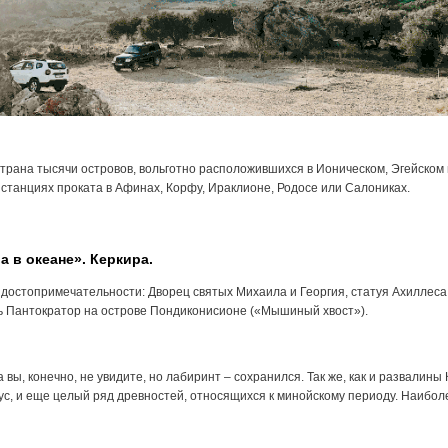
страна тысячи островов, вольготно расположившихся в Ионическом, Эгейском 
 станциях проката в Афинах, Корфу, Ираклионе, Родосе или Салониках.
а в океане». Керкира.
достопримечательности: Дворец святых Михаила и Георгия, статуя Ахиллеса
 Пантократор на острове Пондиконисионе («Мышиный хвост»).
 вы, конечно, не увидите, но лабиринт – сохранился. Так же, как и развалин
ус, и еще целый ряд древностей, относящихся к минойскому периоду. Наибол