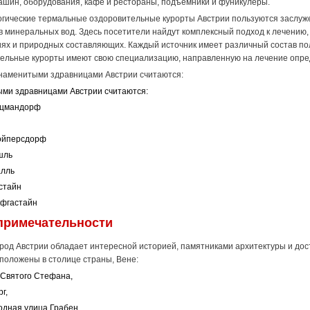
ашин, оборудования, кафе и рестораны, подъемники и фуникулеры.
гические термальные оздоровительные курорты Австрии пользуются заслуж
в минеральных вод. Здесь посетители найдут комплексный подход к лечению
ях и природных составляющих. Каждый источник имеет различный состав по
ельные курорты имеют свою специализацию, направленную на лечение опре
аменитыми здравницами Австрии считаются:
ми здравницами Австрии считаются:
ацмандорф
ойперсдорф
шль
алль
стайн
офгастайн
примечательности
род Австрии обладает интересной историей, памятниками архитектуры и д
сположены в столице страны, Вене:
Святого Стефана,
г,
дная улица Грабен,