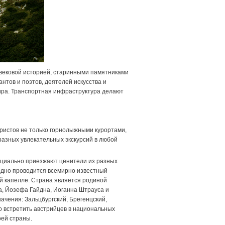
вековой историей, старинными памятниками
тов и поэтов, деятелей искусства и
мира. Транспортная инфраструктура делают
туристов не только горнолыжными курортами,
азных увлекательных экскурсий в любой
пециально приезжают ценители из разных
одно проводится всемирно известный
й капелле. Страна является родиной
а, Йозефа Гайдна, Иоганна Штрауса и
чения: Зальцбургский, Брегенцский,
о встретить австрийцев в национальных
ей страны.