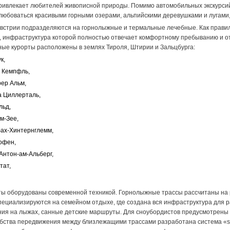
ривлекает любителей живописной природы. Помимо автомобильных экскурсий
любоваться красивыми горными озерами, альпийскими деревушками и лугами
встрии подразделяются на горнолыжные и термальные лечебные. Как правил
, инфраструктура которой полностью отвечает комфортному пребыванию и о
ые курорты расположены в землях Тироля, Штирии и Зальцбурга:
к,
 Кемпфль,
ер Альм,
 Циллерталь,
льд,
м-Зее,
ах-Хинтернглемм,
офен,
Антон-ам-Альберг,
тат,
ты оборудованы современной техникой. Горнолыжные трассы рассчитаны на
пециализируются на семейном отдыхе, где создана вся инфраструктура для р
ния на лыжах, санные детские маршруты. Для сноубордистов предусмотрены
бства передвижения между близлежащими трассами разработана система «ski