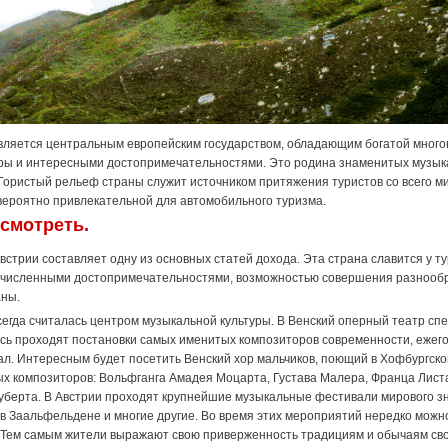
вляется центральным европейским государством, обладающим богатой много
ры и интересными достопримечательностями. Это родина знаменитых музыкан
 Гористый рельеф страны служит источником притяжения туристов со всего 
вероятно привлекательной для автомобильного туризма.
смотреть.
Австрии составляет одну из основных статей дохода. Эта страна славится у 
очисленными достопримечательностями, возможностью совершения разнообр
аны.
сегда считалась центром музыкальной культуры. В Венский оперный театр с
есь проходят постановки самых именитых композиторов современности, ежег
ал. Интересным будет посетить Венский хор мальчиков, поющий в Хофбургско
х композиторов: Вольфганга Амадея Моцарта, Густава Малера, Франца Лист
берта. В Австрии проходят крупнейшие музыкальные фестивали мирового зна
в Заальфельдене и многие другие. Во время этих мероприятий нередко можн
 Тем самым жители выражают свою приверженность традициям и обычаям сво