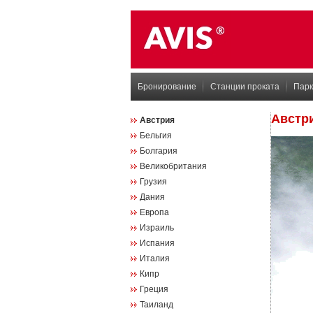
Бронирование
Станции проката
Парк
Австр
Австрия
Бельгия
Болгария
Великобритания
Грузия
Дания
Европа
Израиль
Испания
Италия
Кипр
Греция
Таиланд