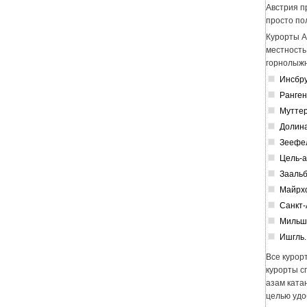
Австрия п
просто по
Курорты А
местность
горнолыжн
Инсбру
Ранген
Муттер
Долина
Зеефе
Цель-а
Заальб
Майрх
Санкт-
Мильш
Ишгль.
Все курор
курорты с
азам ката
целью удо