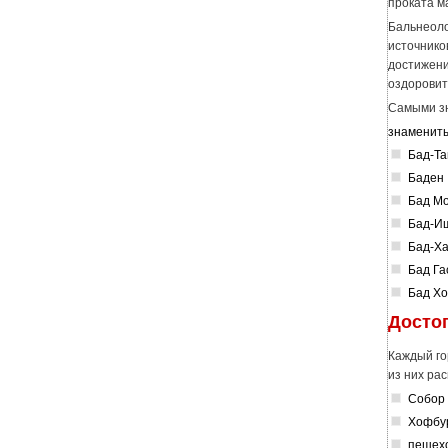
проката м
Бальнеоло
источнико
достижени
оздоровит
Самыми зн
знамениты
Бад-Т
Баден
Бад М
Бад-И
Бад-Х
Бад Га
Бад Х
Досто
Каждый го
из них ра
Собор 
Хофбур
пешехо