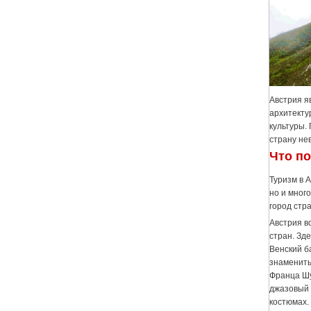
Австрия я
архитекту
культуры.
страну не
Что по
Туризм в 
но и мног
город стр
Австрия в
стран. Зд
Венский б
знамениты
Франца Шу
джазовый 
костюмах.