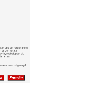
tar upp ditt fordon inom
till den lokala
 av hyresbeloppet vid
la hyran.
lkommer en envägsavgift