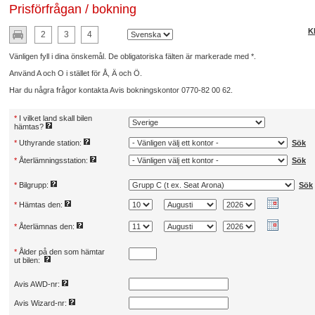
Prisförfrågan / bokning
Kl
2
3
4
Vänligen fyll i dina önskemål. De obligatoriska fälten är markerade med *.
Använd A och O i stället för Å, Ä och Ö.
Har du några frågor kontakta Avis bokningskontor 0770-82 00 62.
*
I vilket land skall bilen
hämtas?
*
Uthyrande station:
Sök
*
Återlämningsstation:
Sök
*
Bilgrupp:
Sök
*
Hämtas den:
*
Återlämnas den:
*
Ålder på den som hämtar
ut bilen:
Avis AWD-nr:
Avis Wizard-nr: