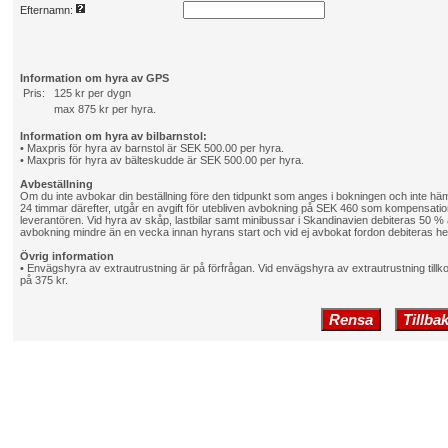
Efternamn:
Information om hyra av GPS
Pris:
125 kr per dygn
max 875 kr per hyra.
Information om hyra av bilbarnstol:
• Maxpris för hyra av barnstol är SEK 500.00 per hyra.
• Maxpris för hyra av bälteskudde är SEK 500.00 per hyra.
Avbeställning
Om du inte avbokar din beställning före den tidpunkt som anges i bokningen och inte häm
24 timmar därefter, utgår en avgift för utebliven avbokning på SEK 460 som kompensation 
leverantören. Vid hyra av skåp, lastbilar samt minibussar i Skandinavien debiteras 50 %
avbokning mindre än en vecka innan hyrans start och vid ej avbokat fordon debiteras he
Övrig information
• Envägshyra av extrautrustning är på förfrågan. Vid envägshyra av extrautrustning til
på 375 kr.