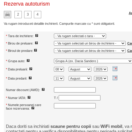
Rezerva autoturism
Ap
2
3
4
Va rugam introduceti detaliile inchirierii. Campurile marcate cu * sunt obligatorii.
*
Tara de inchiriere:
*
Birou de preluare:
Ca
*
Biroul de predare:
Ca
*
Grupa auto:
*
Data preluarii:
*
Data predarii:
Numar discount (AWD):
*
Numar IATA:
T /
*
Numele persoanei care
face rezervarea:
Daca doriti sa inchiriati
scaune pentru copii
sau
WiFi mobil
, va
contactati pentru a verifica disponibilitatea pentru perioada solicitat