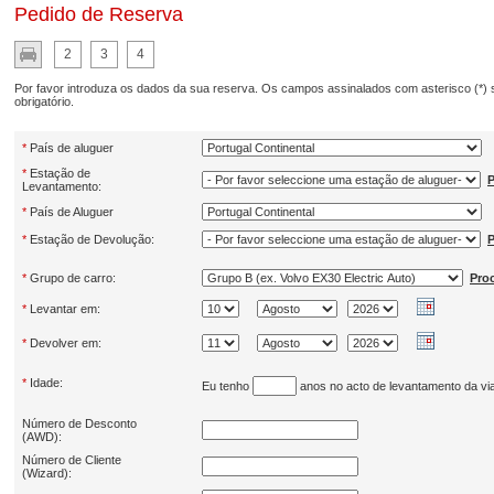
Pedido de Reserva
2
3
4
Por favor introduza os dados da sua reserva. Os campos assinalados com asterisco (*)
obrigatório.
*
País de aluguer
*
Estação de
P
Levantamento:
*
País de Aluguer
*
Estação de Devolução:
P
*
Grupo de carro:
Pro
*
Levantar em:
*
Devolver em:
*
Idade:
Eu tenho
anos no acto de levantamento da via
Número de Desconto
(AWD):
Número de Cliente
(Wizard):