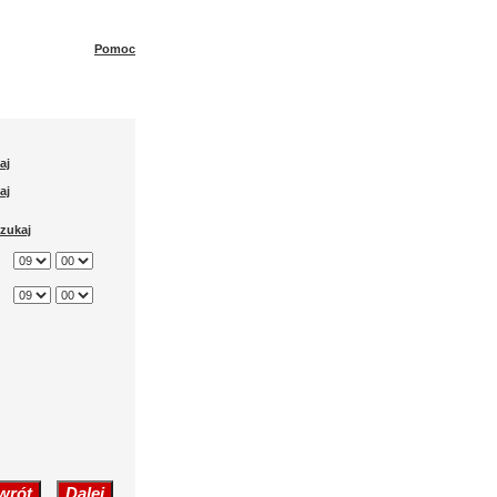
Pomoc
aj
aj
zukaj