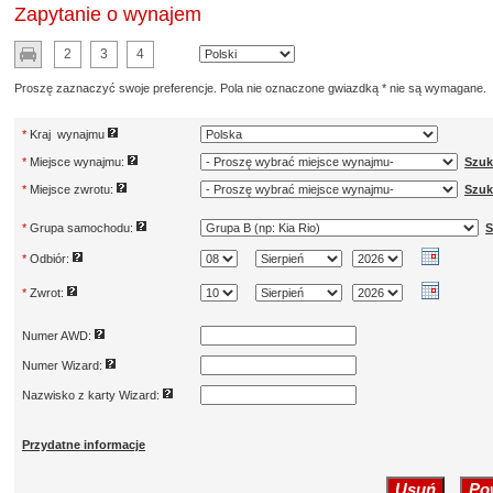
Zapytanie o wynajem
2
3
4
Proszę zaznaczyć swoje preferencje. Pola nie oznaczone gwiazdką * nie są wymagane.
*
Kraj wynajmu
*
Miejsce wynajmu:
Szuk
*
Miejsce zwrotu:
Szuk
*
Grupa samochodu:
S
*
Odbiór:
*
Zwrot:
Numer AWD:
Numer Wizard:
Nazwisko z karty Wizard:
Przydatne informacje