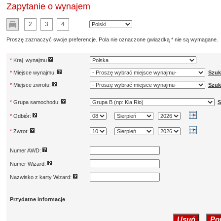
Zapytanie o wynajem
2
3
4
Proszę zaznaczyć swoje preferencje. Pola nie oznaczone gwiazdką * nie są wymagane.
*
Kraj wynajmu
*
Miejsce wynajmu:
Szuk
*
Miejsce zwrotu:
Szuk
*
Grupa samochodu:
S
*
Odbiór:
*
Zwrot:
Numer AWD:
Numer Wizard:
Nazwisko z karty Wizard:
Przydatne informacje