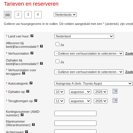
Tarieven en reserveren
2
3
4
Gelieve uw huurgegevens in te vullen. De velden aangeduid met een * (asterisk) zijn verpli
*
Land van huur:
Afleveren bij
Ja
bedrijf/accommodatie?:
*
Verhuurstation:
Zoek
Ophalen bij
Ja
bedrijf/accommodatie?:
*
Verhuurstation voor
Zoek
teruggave:
*
Autocategorie:
*
Ophalen op:
*
Terugbrengen op:
Kortingsnummer (AWD-
nummer):
Klantnummer
(Wizardnummer):
Achternaam: