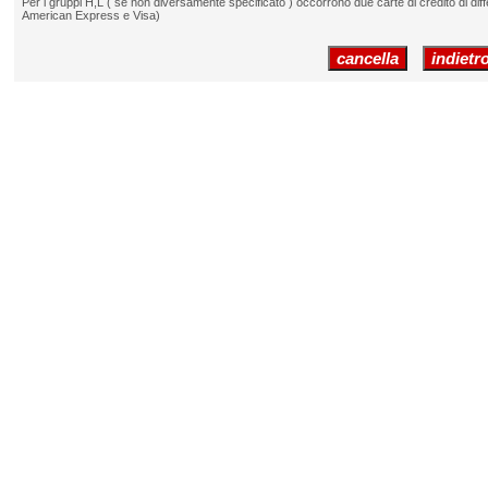
Per i gruppi H,L ( se non diversamente specificato ) occorrono due carte di credito di diff
American Express e Visa)