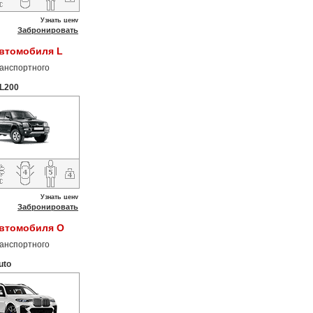
Узнать цену
Забронировать
автомобиля L
анспортного
 L200
Узнать цену
Забронировать
автомобиля O
анспортного
uto