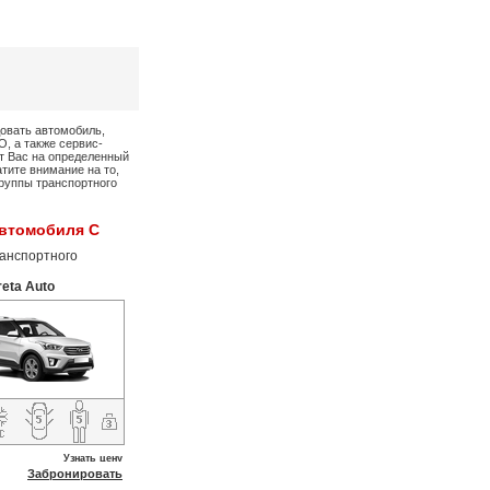
овать автомобиль,
, а также сервис-
т Вас на определенный
тите внимание на то,
группы транспортного
автомобиля C
анспортного
reta Auto
Узнать цену
Забронировать