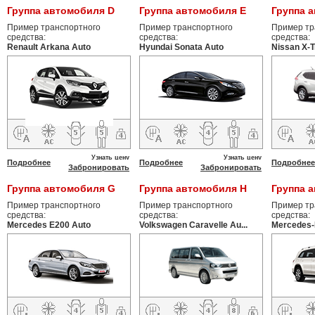
Группа автомобиля D
Группа автомобиля E
Группа 
Пример транспортного
Пример транспортного
Пример тр
средства:
средства:
средства:
Renault Arkana Auto
Hyundai Sonata Auto
Nissan X-T
Узнать цену
Узнать цену
Подробнее
Подробнее
Подробнее
Забронировать
Забронировать
Группа автомобиля G
Группа автомобиля H
Группа а
Пример транспортного
Пример транспортного
Пример тр
средства:
средства:
средства:
Mercedes E200 Auto
Volkswagen Caravelle Au...
Mercedes-