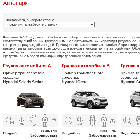
Автопарк
-пожалуйста, выберите страну-
Компания AVIS предлагает Вам богатый выбор автомобилей.Вы всегда можете аренд
соответствующий вашим требованиям. Все автомобили AVIS проходят регулярное ТО
контроль перед каждой арендой. Приведенный ниже список автомобилей ориентируе
размер, тип автомобиля, возможного для аренды в каждой группе автомобилей. Обра
что, выбирая тот или иной автомобиль, вы имеете гарантированное подтверждение 
средства, а не модели или марки определенного автомобиля.
Группа автомобиля A
Группа автомобиля B
Группа 
Пример транспортного
Пример транспортного
Пример тр
средства:
средства:
средства:
Hyundai Solaris Sedan
Hyundai Creta
Hyundai C
Узнать цену
Узнать цену
Подробнее
Подробнее
Подробнее
Забронировать
Забронировать