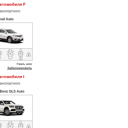
автомобиля F
анспортного
rail Auto
Узнать цену
Забронировать
втомобиля I
анспортного
Benz GLS Auto