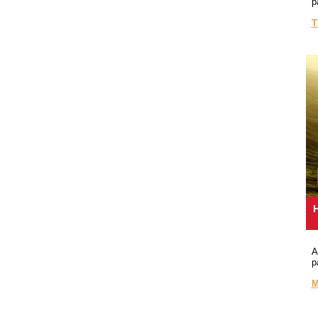
p
T
H
A
p
M