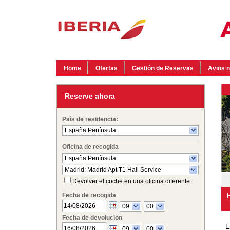
Home
Ofertas
Gestión de Reservas
Avios 
Homepage Iberia
more
Terms and Conditions
Reserve ahora
País de residencia:
España Península
Oficina de recogida
España Península
Madrid; Madrid Apt T1 Hall Service
Devolver el coche en una oficina diferente
Fecha de recogida
H
09
00
Fecha de devolucion
E
09
00