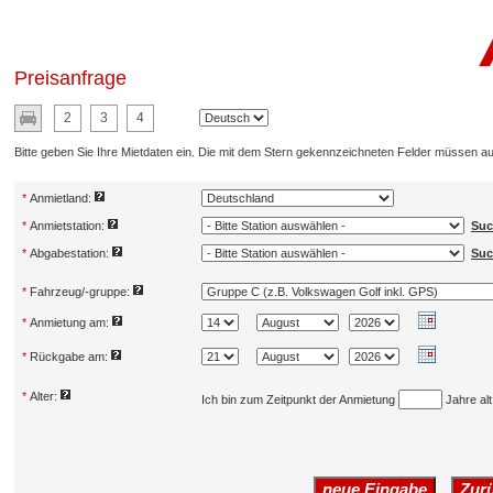
Preisanfrage
2
3
4
Bitte geben Sie Ihre Mietdaten ein. Die mit dem Stern gekennzeichneten Felder müssen au
*
Anmietland:
*
Anmietstation:
Suc
*
Abgabestation:
Suc
*
Fahrzeug/-gruppe:
*
Anmietung am:
*
Rückgabe am:
*
Alter:
Ich bin zum Zeitpunkt der Anmietung
Jahre alt