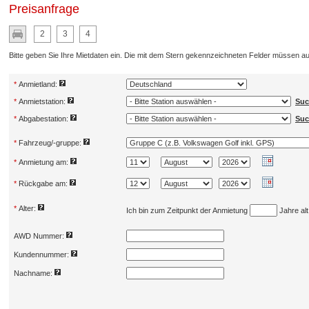
Preisanfrage
2
3
4
Bitte geben Sie Ihre Mietdaten ein. Die mit dem Stern gekennzeichneten Felder müssen au
*
Anmietland:
*
Anmietstation:
Suc
*
Abgabestation:
Suc
*
Fahrzeug/-gruppe:
*
Anmietung am:
*
Rückgabe am:
*
Alter:
Ich bin zum Zeitpunkt der Anmietung
Jahre alt
AWD Nummer:
Kundennummer:
Nachname: