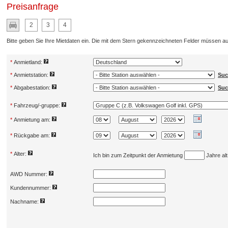
Preisanfrage
2
3
4
Bitte geben Sie Ihre Mietdaten ein. Die mit dem Stern gekennzeichneten Felder müssen au
*
Anmietland:
*
Anmietstation:
Suc
*
Abgabestation:
Suc
*
Fahrzeug/-gruppe:
*
Anmietung am:
*
Rückgabe am:
*
Alter:
Ich bin zum Zeitpunkt der Anmietung
Jahre alt
AWD Nummer:
Kundennummer:
Nachname: